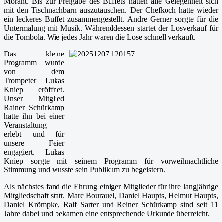
Morant. Bis zur Freigabe des Buffets hatten alle Gelegenheit sich
mit den Tischnachbarn auszutauschen. Der Chefkoch hatte wieder
ein leckeres Buffet zusammengestellt. Andre Gerner sorgte für die
Untermalung mit Musik. Währenddessen startet der Losverkauf für
die Tombola. Wie jedes Jahr waren die Lose schnell verkauft.
Das kleine
Programm wurde
von dem
Trompeter Lukas
Kniep eröffnet.
Unser Mitglied
Rainer Schürkamp
hatte ihn bei einer
Veranstaltung
erlebt und für
unsere Feier
engagiert. Lukas
Kniep sorgte mit seinem Programm für vorweihnachtliche
Stimmung und wusste sein Publikum zu begeistern.
Als nächstes fand die Ehrung einiger Mitglieder für ihre langjährige
Mitgliedschaft statt. Marc Bourauel, Daniel Haupts, Helmut Haupts,
Daniel Krömpke, Ralf Sarter und Reiner Schürkamp sind seit 11
Jahre dabei und bekamen eine entsprechende Urkunde überreicht.