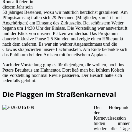
Roncalli feiert in
diesem Jahr sein
50-jähriges Bestehen, wozu wir natürlich herzlichst gratulieren. Am
Pfingstsamstag trafen sich 29 Personen (Mitglieder, zum Teil mit
Angehörigen) am Eingang des Zirkuszelts. Bei schönstem Wetter
begann um 14:30 Uhr der Einlass. Die Vorstellung war ausverkauft
und der Blick von unseren Plätzen wunderbar. Das Programm
dauerte inklusive Pause 2.5 Stunden und zeigte einen Höhepunkt
nach dem anderen. Es war ein wahrer Augenschmaus und die
Clowns strapazierten unsere Lachmuskeln. Am Ende bedankte sich
das Publikum bei den Artisten mit frenetischem Applaus.
Nach der Vorstellung ging es für diejenigen, die wollten, noch ins
Peters Brauhaus am Hahnentor. Dort ließ man bei kühlem Kölsch
die Vorstellung nochmal Revue passieren. Der Besuch hatte sich
jedenfalls gelohnt.
Die Plaggen im Straßenkarneval
Den Höhepunkt
der
Karnevalssession
bilden immer
wieder die Tage