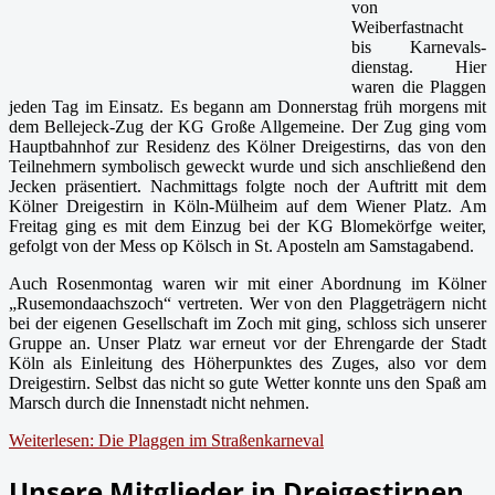
von
Weiberfastnacht
bis Karnevals-
dienstag. Hier
waren die Plaggen
jeden Tag im Einsatz. Es begann am Donnerstag früh morgens mit
dem Bellejeck-Zug der KG Große Allgemeine. Der Zug ging vom
Hauptbahnhof zur Residenz des Kölner Dreigestirns, das von den
Teilnehmern symbolisch geweckt wurde und sich anschließend den
Jecken präsentiert. Nachmittags folgte noch der Auftritt mit dem
Kölner Dreigestirn in Köln-Mülheim auf dem Wiener Platz. Am
Freitag ging es mit dem Einzug bei der KG Blomekörfge weiter,
gefolgt von der Mess op Kölsch in St. Aposteln am Samstagabend.
Auch Rosenmontag waren wir mit einer Abordnung im Kölner
„Rusemondaachszoch“ vertreten. Wer von den Plaggeträgern nicht
bei der eigenen Gesellschaft im Zoch mit ging, schloss sich unserer
Gruppe an. Unser Platz war erneut vor der Ehrengarde der Stadt
Köln als Einleitung des Höherpunktes des Zuges, also vor dem
Dreigestirn. Selbst das nicht so gute Wetter konnte uns den Spaß am
Marsch durch die Innenstadt nicht nehmen.
Weiterlesen: Die Plaggen im Straßenkarneval
Unsere Mitglieder in Dreigestirnen