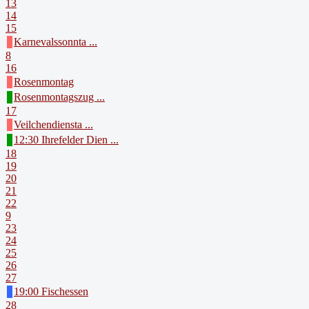
13
14
15
Karnevalssonnta ...
8
16
Rosenmontag
Rosenmontagszug ...
17
Veilchendiensta ...
12:30 Ihrefelder Dien ...
18
19
20
21
22
9
23
24
25
26
27
19:00 Fischessen
28