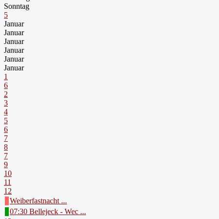
Sonntag
5
Januar
Januar
Januar
Januar
Januar
Januar
1
6
2
3
4
5
6
7
8
7
9
10
11
12
Weiberfastnacht ...
07:30 Bellejeck - Wec ...