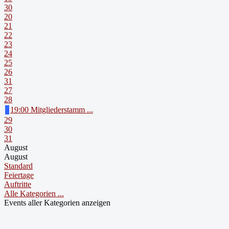
30
20
21
22
23
24
25
26
31
27
28
19:00 Mitgliederstamm ...
29
30
31
August
August
Standard
Feiertage
Auftritte
Alle Kategorien ...
Events aller Kategorien anzeigen