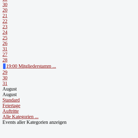
30
20
21
22
23
24
25
26
31
27
28
19:00 Mitgliederstamm ...
29
30
31
August
August
Standard
Feiertage
Auftritte
Alle Kategorien ...
Events aller Kategorien anzeigen